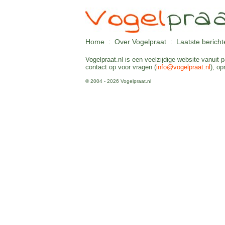
Home
Over Vogelpraat
Laatste berich
:
:
Vogelpraat.nl is een veelzijdige website vanuit p
contact op voor vragen (
info@vogelpraat.nl
), o
© 2004 - 2026 Vogelpraat.nl